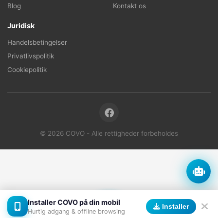
Blog
Kontakt os
Juridisk
Handelsbetingelser
Privatlivspolitik
Cookiepolitik
© 2026 COVO - Alle rettigheder forbeholdes
Installer COVO på din mobil
Installer
Forside
Søg
Beskeder
Profil
Hurtig adgang & offline browsing