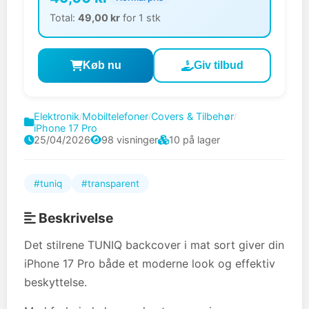
Total:
49,00 kr
for 1 stk
Køb nu
Giv tilbud
Elektronik
Mobiltelefoner
Covers & Tilbehør
/
/
/
iPhone 17 Pro
25/04/2026
98 visninger
10 på lager
#tuniq
#transparent
Beskrivelse
Det stilrene TUNIQ backcover i mat sort giver din
iPhone 17 Pro både et moderne look og effektiv
beskyttelse.