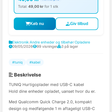
Total:
49,00 kr
for 1 stk
Køb nu
Giv tilbud
Elektronik
Andre enheder og tilbehør
Opladere
/
/
09/05/2026
99 visninger
3 på lager
#tuniq
#kabel
Beskrivelse
TUNIQ Hurtigoplader med USB-C kabel
Hold dine enheder opladet, uanset hvor du er.
Med Qualcomm Quick Charge 2.0, kompakt
design og medfølgende 1 m aftageligt USB-C