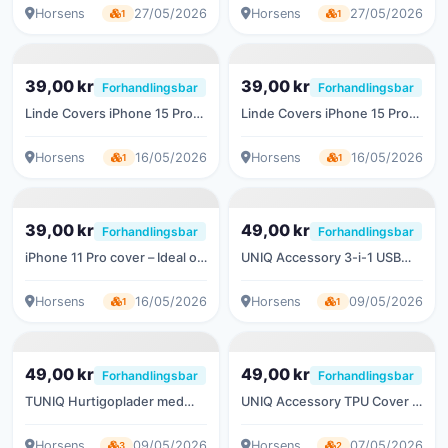
Horsens
27/05/2026
Horsens
27/05/2026
1
1
39,00 kr
39,00 kr
Forhandlingsbar
Forhandlingsbar
Linde Covers iPhone 15 Pro
Linde Covers iPhone 15 Pro
Cover – Mørkeblå/TPU
Cover – Lilla/TPU
Horsens
16/05/2026
Horsens
16/05/2026
1
1
39,00 kr
49,00 kr
Forhandlingsbar
Forhandlingsbar
iPhone 11 Pro cover – Ideal of
UNIQ Accessory 3-i-1 USB
Sweden – grøn
Opladnings- og
Dataoverførselskabel
Horsens
16/05/2026
Horsens
09/05/2026
1
1
49,00 kr
49,00 kr
Forhandlingsbar
Forhandlingsbar
TUNIQ Hurtigoplader med
UNIQ Accessory TPU Cover til
USB-C kabel
iPhone 14 Pro Max
Horsens
09/05/2026
Horsens
07/05/2026
3
2