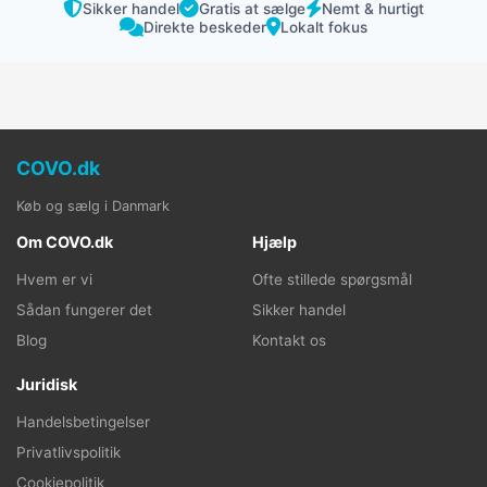
Sikker handel
Gratis at sælge
Nemt & hurtigt
Direkte beskeder
Lokalt fokus
COVO.dk
Køb og sælg i Danmark
Om COVO.dk
Hjælp
Hvem er vi
Ofte stillede spørgsmål
Sådan fungerer det
Sikker handel
Blog
Kontakt os
Juridisk
Handelsbetingelser
Privatlivspolitik
Cookiepolitik