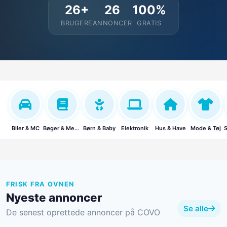
26+
26
100%
BRUGERE
ANNONCER
GRATIS
Biler & MC
Bøger & Media
Børn & Baby
Elektronik
Hus & Have
Mode & Tøj
S
FRISK FRA OVNEN
Nyeste annoncer
Se alle
De senest oprettede annoncer på COVO