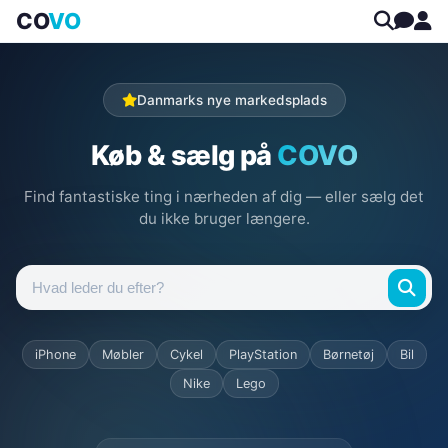
CO
VO
Danmarks nye markedsplads
Køb & sælg på
COVO
Find fantastiske ting i nærheden af dig — eller sælg det
du ikke bruger længere.
iPhone
Møbler
Cykel
PlayStation
Børnetøj
Bil
Nike
Lego