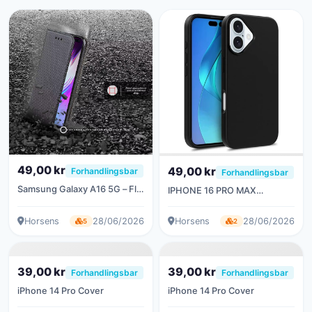
49,00 kr
49,00 kr
Forhandlingsbar
Forhandlingsbar
Samsung Galaxy A16 5G – Flip
IPHONE 16 PRO MAX
Cover i Læder med Pung
BIOLOGISK NEDBRYDELIGT
COVER - SORT
Horsens
28/06/2026
Horsens
28/06/2026
5
2
39,00 kr
39,00 kr
Forhandlingsbar
Forhandlingsbar
iPhone 14 Pro Cover
iPhone 14 Pro Cover